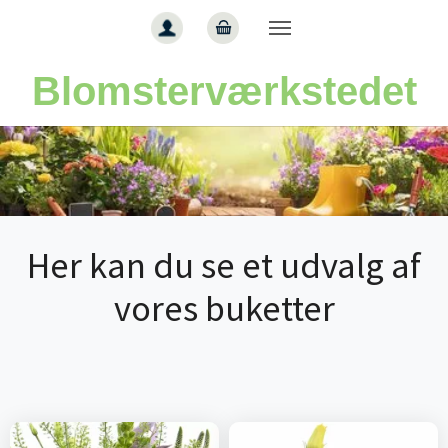
Gå til hoved-indhold
Blomsterværkstedet
Her kan du se et udvalg af
vores buketter